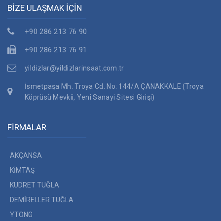
BİZE ULAŞMAK İÇİN
+90 286 213 76 90
+90 286 213 76 91
yildizlar@yildizlarinsaat.com.tr
İsmetpaşa Mh. Troya Cd. No: 144/A ÇANAKKALE (Troya
Köprüsü Mevkii, Yeni Sanayi Sitesi Girişi)
FİRMALAR
AKÇANSA
KİMTAŞ
KUDRET TUĞLA
DEMİRELLER TUĞLA
YTONG