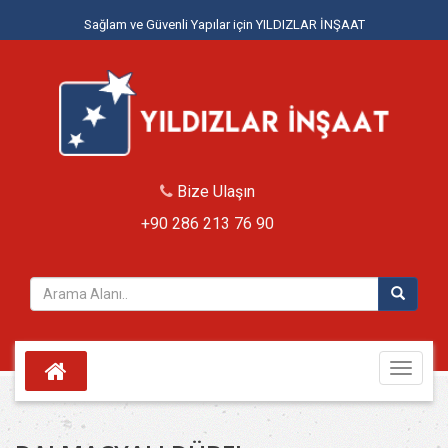
Sağlam ve Güvenli Yapılar için YILDIZLAR İNŞAAT
Bize Ulaşın
+90 286 213 76 90
Toggle
navigati