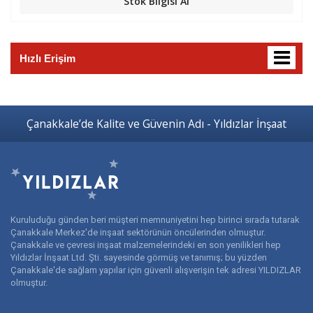
Stok Bilgisi Al
Hızlı Erişim
Çanakkale’de Kalite ve Güvenin Adı - Yıldızlar İnşaat
Kuruluduğu günden beri müşteri memnuniyetini hep birinci sırada tutarak
Çanakkale Merkez'de inşaat sektörünün öncülerinden olmuştur.
Çanakkale ve çevresi inşaat malzemelerindeki en son yenilikleri hep
Yıldızlar İnşaat Ltd. Şti. sayesinde görmüş ve tanımış; bu yüzden
Çanakkale'de sağlam yapılar için güvenli alışverişin tek adresi YILDIZLAR
olmuştur.