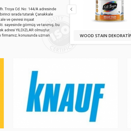
Mh. Troya Cd. No: 144/A adresinde
irinci sırada tutarak Çanakkale
le ve çevresi inşaat
 Şti. sayesinde görmüş ve tanımış; bu
tek adresi YILDIZLAR olmuştur.
MOMENTO SİLAN SİLİKONLU İÇ CEPHE BOYASI
şen firmamız; konusunda uzman