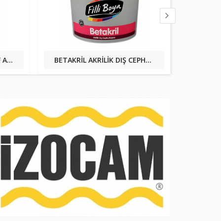
WOOD STAIN DEKORATİF AHŞAP VERNİĞİ
BETAKRİL AKRİLİK DIŞ CEPHE BOYASI