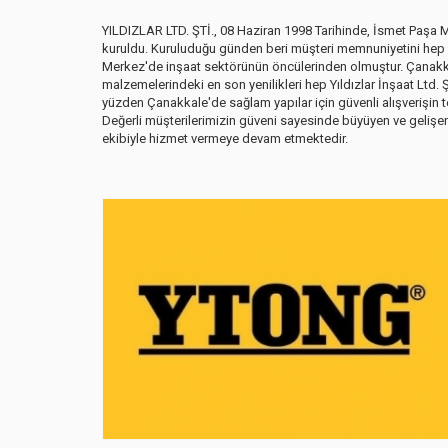
YILDIZLAR LTD. ŞTİ., 08 Haziran 1998 Tarihinde, İsmet Paşa 
kuruldu. Kuruluduğu günden beri müşteri memnuniyetini hep b
Merkez'de inşaat sektörünün öncülerinden olmuştur. Çanakka
malzemelerindeki en son yenilikleri hep Yıldızlar İnşaat Ltd.
yüzden Çanakkale'de sağlam yapılar için güvenli alışverişin 
FAWORİ DÖNÜŞÜM ASTARI
Değerli müşterilerimizin güveni sayesinde büyüyen ve geli
ekibiyle hizmet vermeye devam etmektedir.