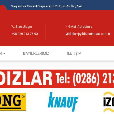
Sağlam ve Güvenli Yapılar için YILDIZLAR İNŞAAT
Bize Ulaşın
Mail Adresimiz
+90 286 213 76 90
yildizlar@yildizlarinsaat.com.tr
ER
BAYİLİKLERİMİZ
İLETİŞİM