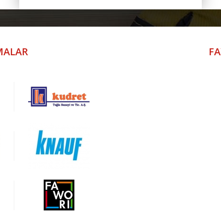
RMALAR
FA