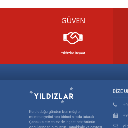
GÜVEN
Yıldızlar İnşaat
BİZE U
+9
Kuruluduğu günden beri müşteri
+9
memnuniyetini hep birinci sırada tutarak
Çanakkale Merkez'de inşaat sektörünün
yi
öncülerinden olmuştur. Çanakkale ve çevresi