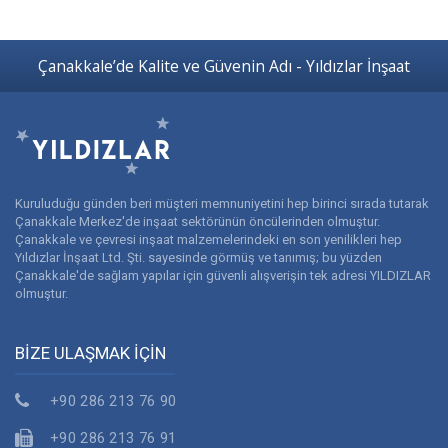
Çanakkale’de Kalite ve Güvenin Adı - Yıldızlar İnşaat
Kuruluduğu günden beri müşteri memnuniyetini hep birinci sırada tutarak
Çanakkale Merkez'de inşaat sektörünün öncülerinden olmuştur.
Çanakkale ve çevresi inşaat malzemelerindeki en son yenilikleri hep
Yıldızlar İnşaat Ltd. Şti. sayesinde görmüş ve tanımış; bu yüzden
Çanakkale'de sağlam yapılar için güvenli alışverişin tek adresi YILDIZLAR
olmuştur.
BİZE ULAŞMAK İÇİN
+90 286 213 76 90
+90 286 213 76 91