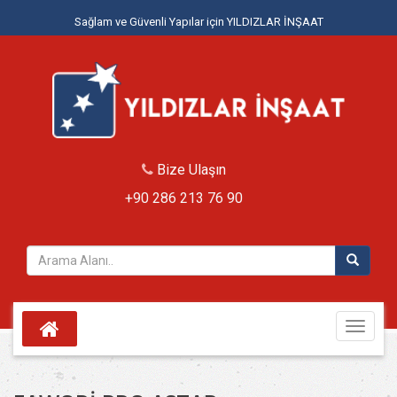
Sağlam ve Güvenli Yapılar için YILDIZLAR İNŞAAT
Bize Ulaşın
+90 286 213 76 90
Toggle
navigati