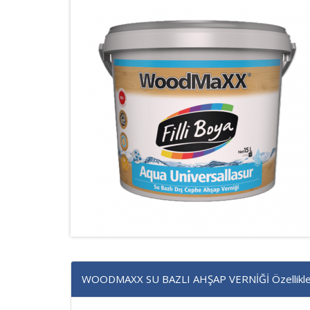
WOODMAXX SU BAZLI AHŞAP VERNİĞİ Özellikle