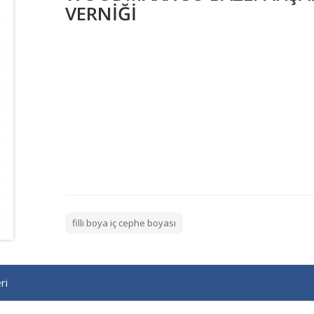
VERNİĞİ
filli boya iç cephe boyası
ri