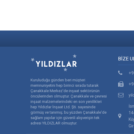
BİZE U
+9
Kuruluduğu günden beri müşteri
+9
memnuniyetini hep birinci sırada tutarak
Çanakkale Merkez'de inşaat sektörünün
yi
öncülerinden olmuştur. Çanakkale ve çevresi
inşaat malzemelerindeki en son yenilikleri
İs
hep Yıldızlar İnşaat Ltd. Şti. sayesinde
görmüş ve tanımış; bu yüzden Çanakkale'de
14
sağlam yapılar için güvenli alışverişin tek
Kö
adresi YILDIZLAR olmuştur.
Gir