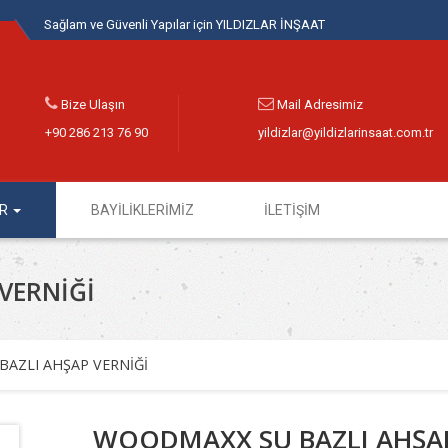
Sağlam ve Güvenli Yapılar için YILDIZLAR İNŞAAT
Bize Ulaşın
Mail Adresimiz
+90 286 213 76 90
yildizlar@yildizlarinsaat.com.tr
ER
BAYİLİKLERİMİZ
İLETİŞİM
VERNİĞİ
AZLI AHŞAP VERNİĞİ
WOODMAXX SU BAZLI AHŞA