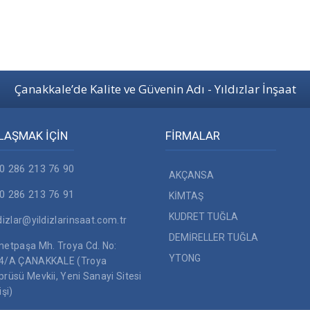
Çanakkale’de Kalite ve Güvenin Adı - Yıldızlar İnşaat
LAŞMAK İÇİN
FİRMALAR
0 286 213 76 90
AKÇANSA
0 286 213 76 91
KİMTAŞ
KUDRET TUĞLA
ldizlar@yildizlarinsaat.com.tr
DEMİRELLER TUĞLA
metpaşa Mh. Troya Cd. No:
YTONG
4/A ÇANAKKALE (Troya
prüsü Mevkii, Yeni Sanayi Sitesi
işi)