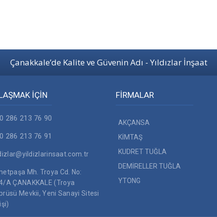
Çanakkale’de Kalite ve Güvenin Adı - Yıldızlar İnşaat
LAŞMAK İÇİN
FİRMALAR
0 286 213 76 90
AKÇANSA
0 286 213 76 91
KİMTAŞ
KUDRET TUĞLA
ldizlar@yildizlarinsaat.com.tr
DEMİRELLER TUĞLA
metpaşa Mh. Troya Cd. No:
YTONG
4/A ÇANAKKALE (Troya
prüsü Mevkii, Yeni Sanayi Sitesi
işi)