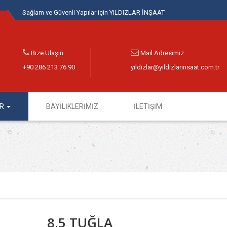
Sağlam ve Güvenli Yapılar için YILDIZLAR İNŞAAT
Bize Ulaşın
Mail Adresimiz
+90 286 213 76 90
yildizlar@yildizlarinsaat.com.tr
ER
BAYİLİKLERİMİZ
İLETİŞİM
8,5 TUĞLA