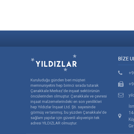
BİZE U
+9
Kuruluduğu günden beri müşteri
+9
memnuniyetini hep birinci sırada tutarak
Çanakkale Merkez'de inşaat sektörünün
yi
öncülerinden olmuştur. Çanakkale ve çevresi
inşaat malzemelerindeki en son yenilikleri
İs
hep Yıldızlar İnşaat Ltd. Şti. sayesinde
görmüş ve tanımış; bu yüzden Çanakkale'de
14
sağlam yapılar için güvenli alışverişin tek
Kö
adresi YILDIZLAR olmuştur.
Gir